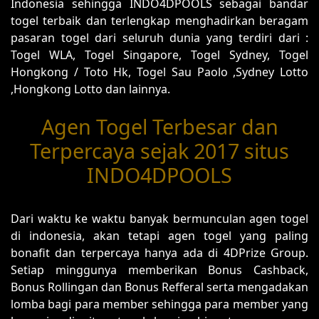
Indonesia sehingga INDO4DPOOLS sebagai bandar
togel terbaik dan terlengkap menghadirkan beragam
pasaran togel dari seluruh dunia yang terdiri dari :
Togel WLA, Togel Singapore, Togel Sydney, Togel
Hongkong / Toto Hk, Togel Sau Paolo ,Sydney Lotto
,Hongkong Lotto dan lainnya.
Agen Togel Terbesar dan
Terpercaya sejak 2017 situs
INDO4DPOOLS
Dari waktu ke waktu banyak bermunculan agen togel
di indonesia, akan tetapi agen togel yang paling
bonafit dan terpercaya hanya ada di 4DPrize Group.
Setiap minggunya memberikan Bonus Cashback,
Bonus Rollingan dan Bonus Refferal serta mengadakan
lomba bagi para member sehingga para member yang